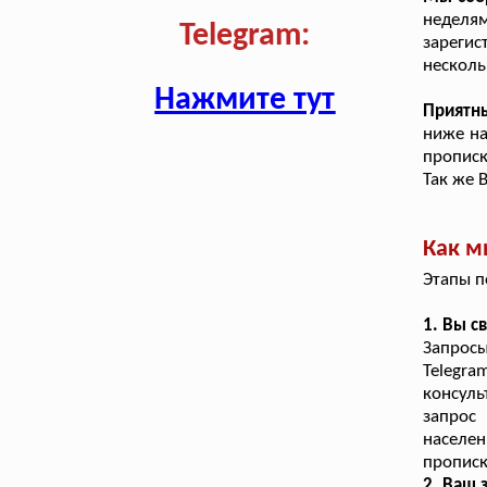
неделя
Telegram:
зарегис
несколь
Нажмите тут
Приятн
ниже на
прописк
Так же 
Как м
Этапы п
1. Вы с
Запросы
Telegr
консуль
запрос
населе
прописк
2. Ваш 