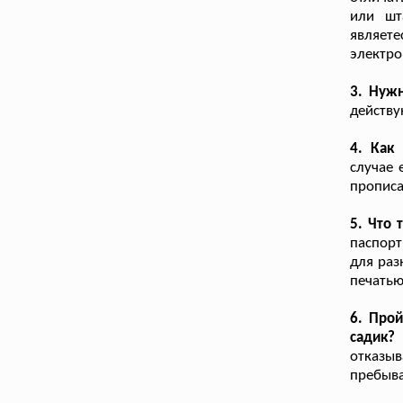
или шт
являет
электро
3. Нуж
действу
4. Как
случае 
прописа
5. Что
паспор
для раз
печатью
6. Про
садик?
отказы
пребыва