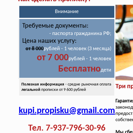
Внимание
Требуемые документы:
- паспорта гражданина РФ;
Цена наших услугу:
от 8 000
рублей - 1 человек (3 месяца)
от 7 000
рублей - 1 человек
Бесплатно
дети
Полезная информация
- средне рыночная оплата
Три п
легальной
прописки от 9 600 рублей
Гаранти
законо
kupi.propisku@gmail.com
предос
собстве
Тел. 7-937-796-30-96
Мы сбе