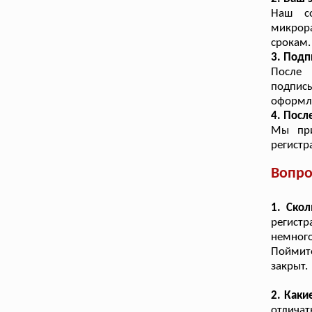
Наш со
микрора
срокам.
3. Подп
После 
подпис
оформл
4. Посл
Мы при
регистр
Вопро
1. Ско
регист
немног
Поймит
закрыт.
2. Каки
отличат