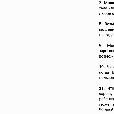
7. Можн
сада ил
любое в
8. Воз
мошенн
никогда
9. Мо
зарегис
возможн
10. Есл
когда 
пользов
11. Что
хорошу
ребенка
может з
90 дней